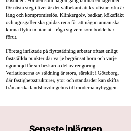
bostaden. För den som någon gång lämnat en lägenhet
för nästa steg i livet är det välbekant att kravlistan ofta är
lång och kompromisslös. Klinkergolv, badkar, köksfläkt
och ugnsgaller ska gnidas rena för att någon annan ska
kunna flytta in utan att fråga sig vem som bodde här
förut.
Företag inriktade på flyttstädning arbetar oftast enligt
fastställda punkter där varje begränsat hörn och varje
ögonhöjd får sin beskärda del av rengöring.
Variationerna av städning är stora, särskilt i Göteborg,
där fastighetsstrukturer, ytor och standarder kan skifta
från anrika landshövdingehus till moderna nybyggen.
Senaste inläggen