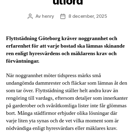
utförd
Av
henry
8 december, 2025
Inläggsförfattare
Inläggsdatum
Flyttstädning Göteborg kräver noggrannhet och
erfarenhet för att varje bostad ska lämnas skinande
ren enligt hyresvärdens och mäklarens krav och
förväntningar.
När noggrannhet möter tidspress märks små
undangömda dammrester och fläckar som lämnas åt den
som tar över. Flyttstädning ställer helt andra krav än
rengöring till vardags, eftersom detaljer som innerkanter
på garderober och svåråtkomliga lister inte får glömmas
bort. Många städfirmor erbjuder olika lösningar där
varje liten yta synas och de vet vilka moment som är
nödvändiga enligt hyresvärdars eller mäklares krav.