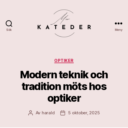
Sök
Meny
Merkateder
Kategorier
OPTIKER
Modern teknik och
tradition möts hos
optiker
Av
harald
5 oktober, 2025
Inläggsförfattare
Inläggsdatum